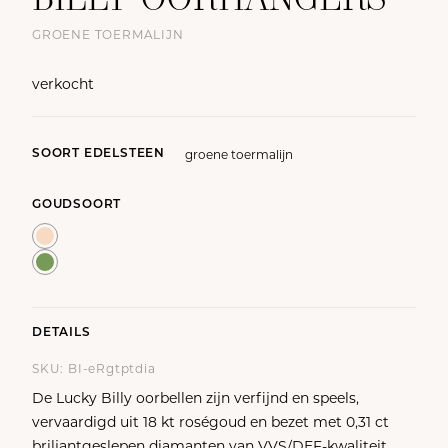
GROENE TOERMALIJN
verkocht
groene toermalijn
SOORT EDELSTEEN
GOUDSOORT
DETAILS
SKU: BI-eRgtptdia
De Lucky Billy oorbellen zijn verfijnd en speels,
vervaardigd uit 18 kt roségoud en bezet met 0,31 ct
briljantgeslepen diamanten van VVS/DEF-kwaliteit.