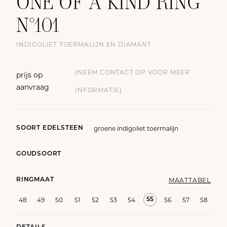
ONE OF A KIND RING
N°101
INDIGOLIET TOERMALIJN EN DIAMANT
(NEEM CONTACT OP VOOR MEER
prijs op
aanvraag
INFORMATIE)
groene indigoliet toermalijn
SOORT EDELSTEEN
GOUDSOORT
MAATTABEL
RINGMAAT