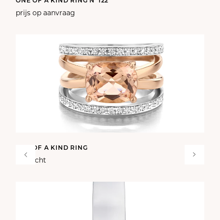
ONE OF A KIND RING N°122
prijs op aanvraag
ONE OF A KIND RING
verkocht